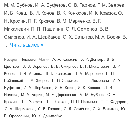
М. М. Бубнов, И. А. Буфетов, С. В. Гарнов, Г. М. Зверев,
И. Б. Ковш, В. И. Конов, В. К. Конюхов, И. К. Красюк, О.
Н. Крохин, П. Г. Крюков, В. М. Марченко, В. Г.
Михалевич, П. П. Пашинин, С. Л. Семенов, В. В.
Смирнов, И. А. Щербаков, С. Х. Батыгов, М. А. Борик, В.
…
Читать далее »
Раздел:
Некролог
Метки:
А. Я. Карасик
,
Б. И. Денкер
,
В. Б.
Цветков
,
В. В. Воронов
,
В. В. Смирнов
,
В. Г. Михалевич
,
В. И.
Конов
,
В. И. Мызина
,
В. К. Конюхов
,
В. М. Марченко
,
В. П.
Войцицкий
,
Г. М. Зверев
,
Е. В. Жариков
,
Е. Е. Ломонова
,
И. А.
Буфетов
,
И. А. Щербаков
,
И. Б. Ковш
,
И. К. Красюк
,
Л. И.
Ивлева
,
М. А. Борик
,
М. Е. Дорошенко
,
М. М. Бубнов
,
О. Н.
Крохин
,
П. Г. Зверев
,
П. Г. Крюков
,
П. П. Пашинин
,
П. П. Федоров
,
С. А. Щербакова
,
С. В. Гарнов
,
С. Л. Семёнов
,
С. Х. Батыгов
,
Ю.
В. Орловский
,
Ю. К. Данилейко