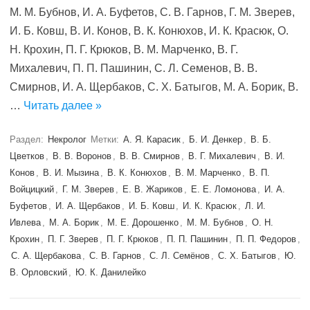
М. М. Бубнов, И. А. Буфетов, С. В. Гарнов, Г. М. Зверев,
И. Б. Ковш, В. И. Конов, В. К. Конюхов, И. К. Красюк, О.
Н. Крохин, П. Г. Крюков, В. М. Марченко, В. Г.
Михалевич, П. П. Пашинин, С. Л. Семенов, В. В.
Смирнов, И. А. Щербаков, С. Х. Батыгов, М. А. Борик, В.
…
Читать далее »
Раздел:
Некролог
Метки:
А. Я. Карасик
,
Б. И. Денкер
,
В. Б.
Цветков
,
В. В. Воронов
,
В. В. Смирнов
,
В. Г. Михалевич
,
В. И.
Конов
,
В. И. Мызина
,
В. К. Конюхов
,
В. М. Марченко
,
В. П.
Войцицкий
,
Г. М. Зверев
,
Е. В. Жариков
,
Е. Е. Ломонова
,
И. А.
Буфетов
,
И. А. Щербаков
,
И. Б. Ковш
,
И. К. Красюк
,
Л. И.
Ивлева
,
М. А. Борик
,
М. Е. Дорошенко
,
М. М. Бубнов
,
О. Н.
Крохин
,
П. Г. Зверев
,
П. Г. Крюков
,
П. П. Пашинин
,
П. П. Федоров
,
С. А. Щербакова
,
С. В. Гарнов
,
С. Л. Семёнов
,
С. Х. Батыгов
,
Ю.
В. Орловский
,
Ю. К. Данилейко