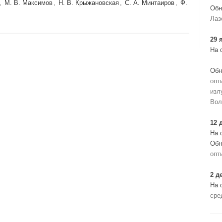
,
М. В. Максимов
,
Н. В. Крыжановская
,
С. А. Минтаиров
,
Ф.
Обн
Лаз
29 
На 
Обн
опт
изл
Вол
12 
На 
Обн
опт
2 д
На 
сре