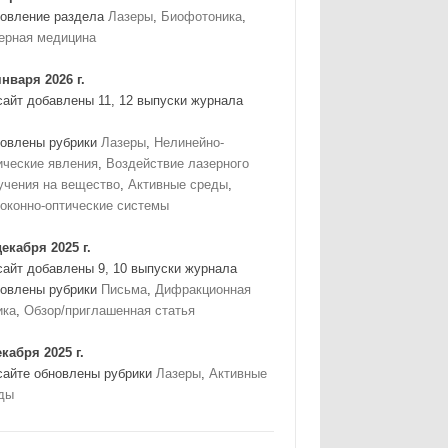
овление раздела
Лазеры
,
Биофотоника
,
ерная медицина
января 2026 г.
сайт добавлены 11, 12 выпуски журнала
овлены рубрики
Лазеры
,
Нелинейно-
ические явления
,
Воздействие лазерного
учения на вещество
,
Активные среды
,
оконно-оптические системы
декабря 2025 г.
сайт добавлены 9, 10 выпуски журнала
овлены рубрики
Письма
,
Дифракционная
ика
,
Обзор/приглашенная статья
екабря 2025 г.
сайте обновлены рубрики
Лазеры
,
Активные
ды