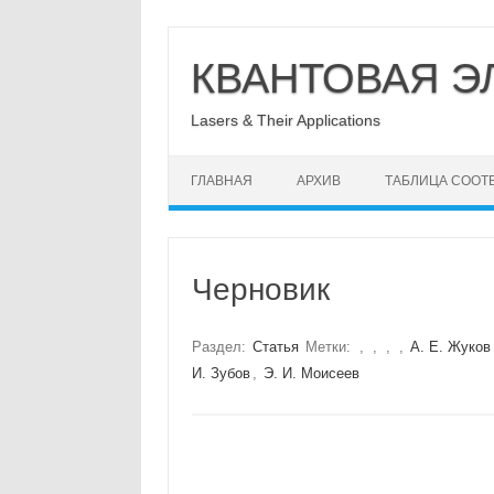
Перейти
к
КВАНТОВАЯ Э
содержимому
Lasers & Their Applications
ГЛАВНАЯ
АРХИВ
ТАБЛИЦА СООТ
Черновик
Раздел:
Статья
Метки:
,
,
,
,
А. Е. Жуков
И. Зубов
,
Э. И. Моисеев