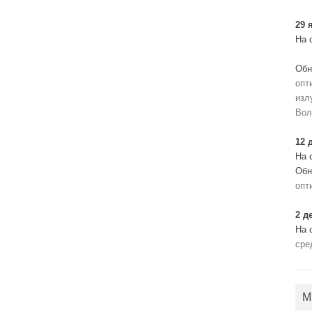
29 
На 
Обн
опт
изл
Вол
12 
На 
Обн
опт
2 д
На 
сре
М