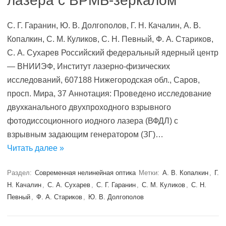
лазера с ВРМБ-зеркалом
С. Г. Гаранин, Ю. В. Долгополов, Г. Н. Качалин, А. В.
Копалкин, С. М. Куликов, С. Н. Певный, Ф. А. Стариков,
С. А. Сухарев Российский федеральный ядерный центр
— ВНИИЭФ, Институт лазерно-физических
исследований, 607188 Нижегородская обл., Саров,
просп. Мира, 37 Аннотация: Проведено исследование
двухканального двухпроходного взрывного
фотодиссоционного иодного лазера (ВФДЛ) с
взрывным задающим генератором (ЗГ)…
Читать далее »
Раздел:
Современная нелинейная оптика
Метки:
А. В. Копалкин
,
Г.
Н. Качалин
,
С. А. Сухарев
,
С. Г. Гаранин
,
С. М. Куликов
,
С. Н.
Певный
,
Ф. А. Стариков
,
Ю. В. Долгополов