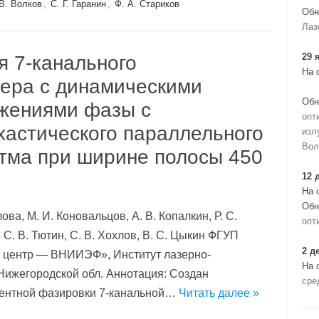
В. Волков
,
С. Г. Гаранин
,
Ф. А. Стариков
Обн
Лаз
29 
я 7-канального
На 
зера с динамическими
Обн
жениями фазы с
опт
хастического параллельного
изл
Вол
итма при ширине полосы 450
12 
На 
Обн
злова, М. И. Коновальцов, А. В. Копалкин, Р. С.
опт
, С. В. Тютин, С. В. Хохлов, В. С. Цыкин ФГУП
2 д
 центр — ВНИИЭФ», Институт лазерно-
На 
 Нижегородской обл. Аннотация: Создан
сре
рентной фазировки 7-канальной…
Читать далее »