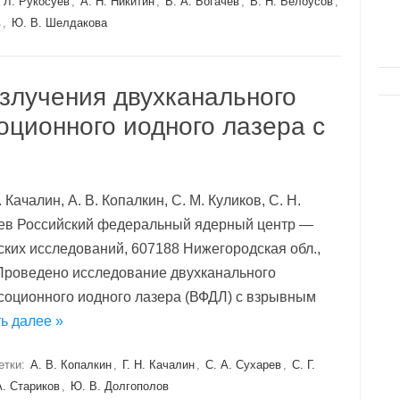
 Л. Рукосуев
,
А. Н. Никитин
,
В. А. Богачев
,
В. Н. Белоусов
,
в
,
Ю. В. Шелдакова
злучения двухканального
оционного иодного лазера с
. Качалин, А. В. Копалкин, С. М. Куликов, С. Н.
арев Российский федеральный ядерный центр —
ких исследований, 607188 Нижегородская обл.,
 Проведено исследование двухканального
соционного иодного лазера (ВФДЛ) с взрывным
ь далее »
етки:
А. В. Копалкин
,
Г. Н. Качалин
,
С. А. Сухарев
,
С. Г.
А. Стариков
,
Ю. В. Долгополов