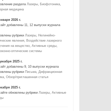
овление раздела
Лазеры
,
Биофотоника
,
ерная медицина
января 2026 г.
сайт добавлены 11, 12 выпуски журнала
овлены рубрики
Лазеры
,
Нелинейно-
ические явления
,
Воздействие лазерного
учения на вещество
,
Активные среды
,
оконно-оптические системы
декабря 2025 г.
сайт добавлены 9, 10 выпуски журнала
овлены рубрики
Письма
,
Дифракционная
ика
,
Обзор/приглашенная статья
екабря 2025 г.
сайте обновлены рубрики
Лазеры
,
Активные
ды