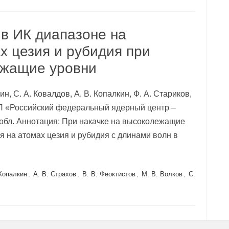
 в ИК диапазоне на
х цезия и рубидия при
ежащие уровни
нин, С. А. Ковалдов, А. В. Копалкин, Ф. А. Стариков,
ГУП «Российский федеральный ядерный центр –
обл. Аннотация: При накачке на высоколежащие
я на атомах цезия и рубидия с длинами волн в
 Копалкин
,
А. В. Страхов
,
В. В. Феоктистов
,
М. В. Волков
,
С.