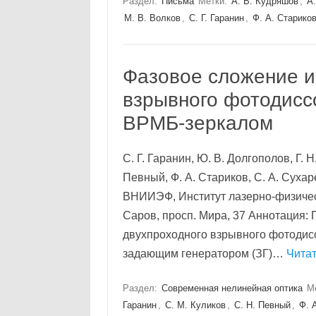
Раздел:
Письма
Метки:
А. В. Кудряшов
,
А.
М. В. Волков
,
С. Г. Гаранин
,
Ф. А. Старико
Фазовое сложение и
взрывного фотодисс
ВРМБ-зеркалом
С. Г. Гаранин, Ю. В. Долгополов, Г. Н
Певный, Ф. А. Стариков, С. А. Сух
ВНИИЭФ, Институт лазерно-физичес
Саров, просп. Мира, 37 Аннотация:
двухпроходного взрывного фотодис
задающим генератором (ЗГ)…
Читат
Раздел:
Современная нелинейная оптика
М
Гаранин
,
С. М. Куликов
,
С. Н. Певный
,
Ф. 