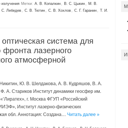
 излучения
Метки:
А. В. Копалкин
,
В. С. Цыкин
,
М. В.
М
. С. Лебедев
,
С. В. Тютин
,
С. В. Хохлов
,
С. Г. Гаранин
,
Т. И.
 оптическая система для
о фронта лазерного
И
ного атмосферной
. Никитин, Ю. В. Шелдакова, А. В. Кудряшов, В. А.
н, Ф. А. Стариков Институт динамики геосфер им.
«‘Лиратех», г. Москва ФГУП «Российский
ИЭФ», Институт лазерно-физических
ская обл. Аннотация: Создана…
Читать далее »