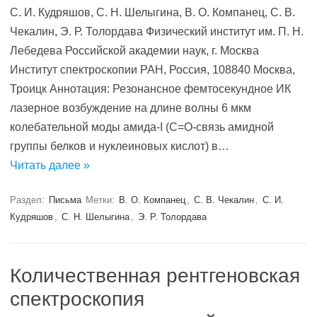
С. И. Кудряшов, С. Н. Шелыгина, В. О. Компанец, С. В.
Чекалин, Э. Р. Толордава Физический институт им. П. Н.
Лебедева Российской академии наук, г. Москва
Институт спектроскопии РАН, Россия, 108840 Москва,
Троицк Аннотация: Резонансное фемтосекундное ИК
лазерное возбуждение на длине волны 6 мкм
колебательной моды амида-I (C=O-связь амидной
группы белков и нуклеиновых кислот) в…
Читать далее »
Раздел:
Письма
Метки:
В. О. Компанец
,
С. В. Чекалин
,
С. И.
Кудряшов
,
С. Н. Шелыгина
,
Э. Р. Толордава
Количественная рентгеновская
спектроскопия