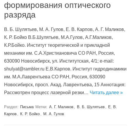
формирования оптического
разряда
В. Б. Шулятьев, М. А. Гулов, Е. В. Карпов, А. Г. Маликов,
К. Р. Бойко В.Б.Шулятьев, М.А.Гулов, А.Г.Маликов,
К.Р.Бойко. Институт теоретической и прикладной
механики им. С.А.Христиановича СО РАН, Россия,
630090 Новосибирск, ул. Институтская, 4/1; e-mail:
shulyat@rambler.ru Е.В.Карпов. Институт гидродинамики
им. М.А.Лаврентьева СО РАН, Россия, 630090
Новосибирск, просп. Акад. Лаврентьева, 15 Аннотация:
Рассмотрен процесс лазерной резки…
Читать далее »
Раздел:
Письма
Метки:
А. Г. Маликов
,
В. Б. Шулятьев
,
Е. В.
Карпов
,
К. Р. Бойко
,
М. А. Гулов