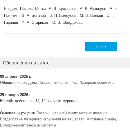
Раздел:
Письма
Метки:
А. В. Кудряшов
,
А. Л. Рукосуев
,
А. Н.
Никитин
,
В. А. Богачев
,
В. Н. Белоусов
,
М. В. Волков
,
С. Г.
Гаранин
,
Ф. А. Стариков
,
Ю. В. Шелдакова
Найти:
Обновления на сайте
09 апреля 2026 г.
Обновление раздела
Лазеры
,
Биофотоника
,
Лазерная медицина
29 января 2026 г.
На сайт добавлены 11, 12 выпуски журнала
Обновлены рубрики
Лазеры
,
Нелинейно-оптические явления
,
Воздействие лазерного излучения на вещество
,
Активные среды
,
Волоконно-оптические системы