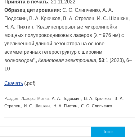
Принята в печать:
21.11.2022
Образец цитирования:
С. О. Слипченко, А. А.
Подоскин, В. А. Крючков, В. А. Стрелец, И. С. Шашкин,
Н. А. Пихтин, “Квазинепрерывные микролинейки
мощных полупроводниковых лазеров (λ = 976 нм) с
увеличенной длиной резонатора на основе
асимметричных гетероструктур с широким
волноводом”,,
Квантовая электроника
,
53
:1 (2023), 6–
10
Скачать
(.pdf)
Раздел:
Лазеры
Метки:
А. А. Подоскин
,
В. А. Крючков
,
В. А.
Стрелец
,
И. С. Шашкин
,
Н. А. Пихтин
,
С. О. Слипченко
Найти: