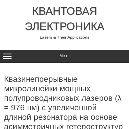
Перейти
к
КВАНТОВАЯ
содержимому
ЭЛЕКТРОНИКА
Lasers & Their Applications
Меню
Квазинепрерывные
микролинейки мощных
полупроводниковых лазеров (λ
= 976 нм) с увеличенной
длиной резонатора на основе
асимметричных гетероструктур