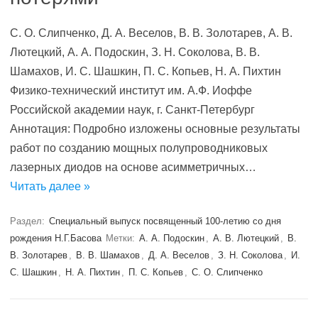
С. О. Слипченко, Д. А. Веселов, В. В. Золотарев, А. В.
Лютецкий, А. А. Подоскин, З. Н. Соколова, В. В.
Шамахов, И. С. Шашкин, П. С. Копьев, Н. А. Пихтин
Физико-технический институт им. А.Ф. Иоффе
Российской академии наук, г. Санкт-Петербург
Аннотация: Подробно изложены основные результаты
работ по созданию мощных полупроводниковых
лазерных диодов на основе асимметричных…
Читать далее »
Раздел:
Специальный выпуск посвященный 100-летию со дня
рождения Н.Г.Басова
Метки:
А. А. Подоскин
,
А. В. Лютецкий
,
В.
В. Золотарев
,
В. В. Шамахов
,
Д. А. Веселов
,
З. Н. Соколова
,
И.
С. Шашкин
,
Н. А. Пихтин
,
П. С. Копьев
,
С. О. Слипченко