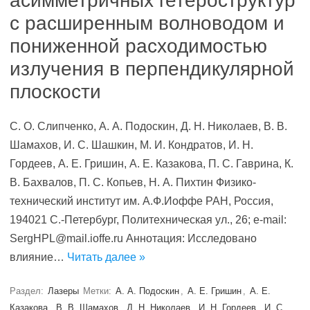
асимметричных гетероструктур
с расширенным волноводом и
пониженной расходимостью
излучения в перпендикулярной
плоскости
С. О. Слипченко, А. А. Подоскин, Д. Н. Николаев, В. В.
Шамахов, И. С. Шашкин, М. И. Кондратов, И. Н.
Гордеев, А. Е. Гришин, А. Е. Казакова, П. С. Гаврина, К.
В. Бахвалов, П. С. Копьев, Н. А. Пихтин Физико-
технический институт им. А.Ф.Иоффе РАН, Россия,
194021 С.-Петербург, Политехническая ул., 26; e-mail:
SergHPL@mail.ioffe.ru Аннотация: Исследовано
влияние…
Читать далее »
Раздел:
Лазеры
Метки:
А. А. Подоскин
,
А. Е. Гришин
,
А. Е.
Казакова
,
В. В. Шамахов
,
Д. Н. Николаев
,
И. Н. Гордеев
,
И. С.