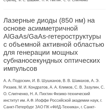
Стрелец
,
И. С. Шашкин
,
Н. А. Пихтин
,
С. О. Слипченко
Лазерные диоды (850 нм) на
основе асимметричной
AlGaAs/GaAs-гетероструктуры
с объемной активной областью
для генерации мощных
субнаносекундных оптических
импульсов
А. А. Подоскин, И. В. Шушканов, В. В. Шамахов, А. Э.
Ризаев, М. И. Кондратов, А. А. Климов, С. В. Зазулин, С.
О. Слипченко, Н. А. Пихтин Физико-технический
институт им. А.Ф. Иоффе Российской академии наук, г.
Санкт-Петербург ЗАО ПК «ФИД-Техника», г. Санкт-