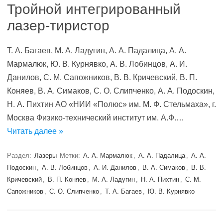
Тройной интегрированный
лазер-тиристор
Т. А. Багаев, М. А. Ладугин, А. А. Падалица, А. А.
Мармалюк, Ю. В. Курнявко, А. В. Лобинцов, А. И.
Данилов, С. М. Сапожников, В. В. Кричевский, В. П.
Коняев, В. А. Симаков, С. О. Слипченко, А. А. Подоскин,
Н. А. Пихтин АО «НИИ «Полюс» им. М. Ф. Стельмаха», г.
Москва Физико-технический институт им. А.Ф.…
Читать далее »
Раздел:
Лазеры
Метки:
А. А. Мармалюк
,
А. А. Падалица
,
А. А.
Подоскин
,
А. В. Лобинцов
,
А. И. Данилов
,
В. А. Симаков
,
В. В.
Кричевский
,
В. П. Коняев
,
М. А. Ладугин
,
Н. А. Пихтин
,
С. М.
Сапожников
,
С. О. Слипченко
,
Т. А. Багаев
,
Ю. В. Курнявко