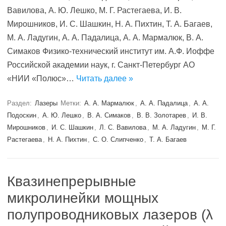
Вавилова, А. Ю. Лешко, М. Г. Растегаева, И. В.
Мирошников, И. С. Шашкин, Н. А. Пихтин, Т. А. Багаев,
М. А. Ладугин, А. А. Падалица, А. А. Мармалюк, В. А.
Симаков Физико-технический институт им. А.Ф. Иоффе
Российской академии наук, г. Санкт-Петербург АО
«НИИ «Полюс»…
Читать далее »
Раздел:
Лазеры
Метки:
А. А. Мармалюк
,
А. А. Падалица
,
А. А.
Подоскин
,
А. Ю. Лешко
,
В. А. Симаков
,
В. В. Золотарев
,
И. В.
Мирошников
,
И. С. Шашкин
,
Л. С. Вавилова
,
М. А. Ладугин
,
М. Г.
Растегаева
,
Н. А. Пихтин
,
С. О. Слипченко
,
Т. А. Багаев
Квазинепрерывные
микролинейки мощных
полупроводниковых лазеров (λ