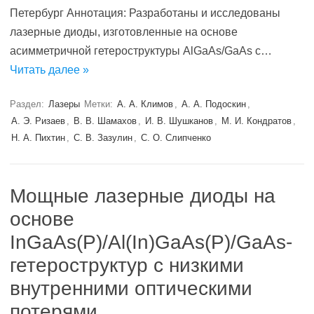
Петербург Аннотация: Разработаны и исследованы
лазерные диоды, изготовленные на основе
асимметричной гетероструктуры AlGaAs/GaAs с…
Читать далее »
Раздел:
Лазеры
Метки:
А. А. Климов
,
А. А. Подоскин
,
А. Э. Ризаев
,
В. В. Шамахов
,
И. В. Шушканов
,
М. И. Кондратов
,
Н. А. Пихтин
,
С. В. Зазулин
,
С. О. Слипченко
Мощные лазерные диоды на
основе
InGaAs(Р)/Al(In)GaAs(P)/GaAs-
гетероструктур с низкими
внутренними оптическими
потерями