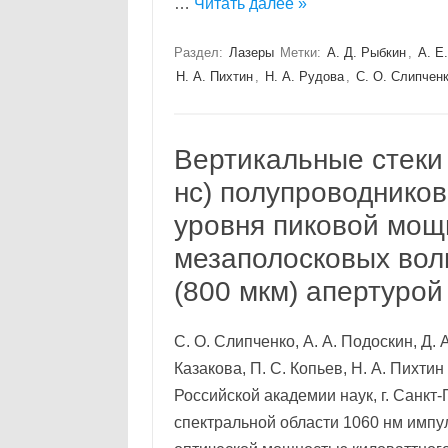
…
Читать далее »
Раздел:
Лазеры
Метки:
А. Д. Рыбкин
,
А. Е
Н. А. Пихтин
,
Н. А. Рудова
,
С. О. Слипчен
Вертикальные стеки
нc) полупроводников
уровня пиковой мощ
мезаполосковых вол
(800 мкм) апертурой
С. О. Слипченко, А. А. Подоскин, Д. 
Казакова, П. С. Копьев, Н. А. Пихти
Российской академии наук, г. Санкт
спектральной области 1060 нм импу