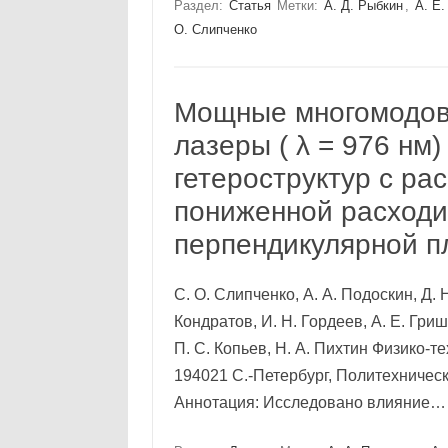
Раздел:
Статья
Метки:
А. Д. Рыбкин
,
А. Е.
О. Слипченко
Мощные многомодов
лазеры ( λ = 976 нм
гетероструктур с р
пониженной расходи
перпендикулярной п
С. О. Слипченко, А. А. Подоскин, Д. 
Кондратов, И. Н. Гордеев, А. Е. Гриши
П. С. Копьев, Н. А. Пихтин Физико-
194021 С.-Петербург, Политехническая
Аннотация: Исследовано влияние