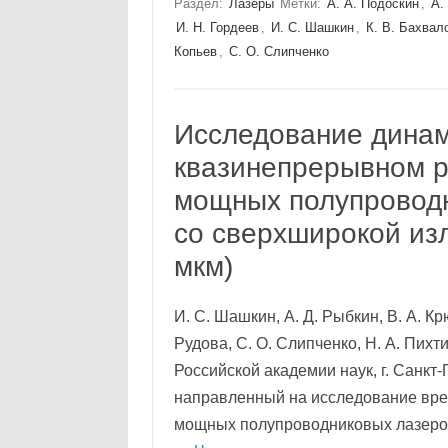
Раздел:
Лазеры
Метки:
А. А. Подоскин
,
А.
И. Н. Гордеев
,
И. С. Шашкин
,
К. В. Бахвал
Копьев
,
С. О. Слипченко
Исследование динам
квазинепрерывном р
мощных полупроводн
со сверхширокой из
мкм)
И. С. Шашкин, А. Д. Рыбкин, В. А. Кр
Рудова, С. О. Слипченко, Н. А. Пих
Российской академии наук, г. Санкт
направленный на исследование вре
мощных полупроводниковых лазеров 