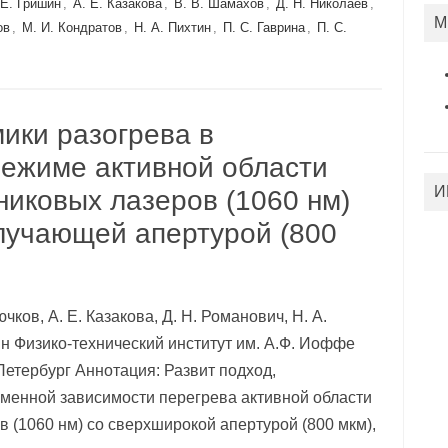
 Е. Гришин
,
А. Е. Казакова
,
В. В. Шамахов
,
Д. Н. Николаев
,
М
ов
,
М. И. Кондратов
,
Н. А. Пихтин
,
П. С. Гаврина
,
П. С.
ики разогрева в
ежиме активной области
И
иковых лазеров (1060 нм)
лучающей апертурой (800
ючков, А. Е. Казакова, Д. Н. Романович, Н. А.
тин Физико-технический институт им. А.Ф. Иоффе
-Петербург Аннотация: Развит подход,
менной зависимости перегрева активной области
(1060 нм) со сверхширокой апертурой (800 мкм),