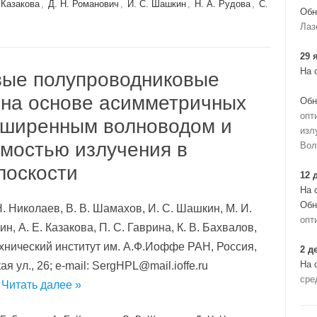
 Казакова
,
Д. Н. Романович
,
И. С. Шашкин
,
Н. А. Рудова
,
С.
Обн
Лаз
29 
На 
ые полупроводниковые
) на основе асимметричных
Обн
опт
асширенным волноводом и
изл
мостью излучения в
Вол
лоскости
12 
На 
Обн
Н. Николаев, В. В. Шамахов, И. С. Шашкин, М. И.
опт
н, А. Е. Казакова, П. С. Гаврина, К. В. Бахвалов,
технический институт им. А.Ф.Иоффе РАН, Россия,
2 д
На 
 ул., 26; e-mail: SergHPL@mail.ioffe.ru
сре
…
Читать далее »