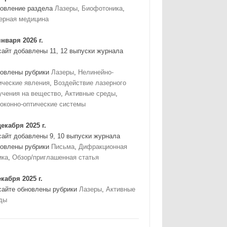
овление раздела
Лазеры
,
Биофотоника
,
ерная медицина
января 2026 г.
сайт добавлены 11, 12 выпуски журнала
овлены рубрики
Лазеры
,
Нелинейно-
ические явления
,
Воздействие лазерного
учения на вещество
,
Активные среды
,
оконно-оптические системы
декабря 2025 г.
сайт добавлены 9, 10 выпуски журнала
овлены рубрики
Письма
,
Дифракционная
ика
,
Обзор/приглашенная статья
екабря 2025 г.
сайте обновлены рубрики
Лазеры
,
Активные
ды