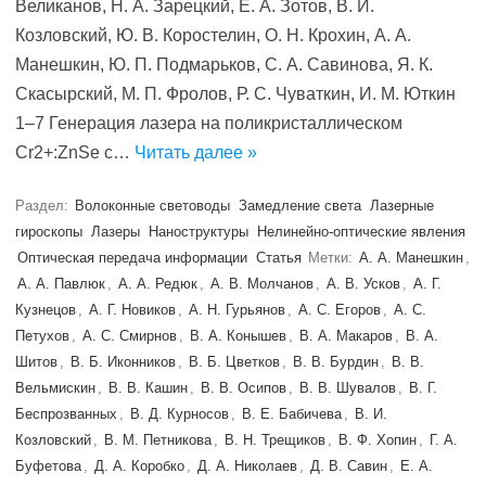
Великанов, Н. А. Зарецкий, Е. А. Зотов, В. И.
Козловский, Ю. В. Коростелин, О. Н. Крохин, А. А.
Манешкин, Ю. П. Подмарьков, С. А. Савинова, Я. К.
Скасырский, М. П. Фролов, Р. С. Чуваткин, И. М. Юткин
1–7 Генерация лазера на поликристаллическом
Cr2+:ZnSe с…
Читать далее »
Раздел:
Волоконные световоды
Замедление света
Лазерные
гироскопы
Лазеры
Наноструктуры
Нелинейно-оптические явления
Оптическая передача информации
Статья
Метки:
А. А. Манешкин
,
А. А. Павлюк
,
А. А. Редюк
,
А. В. Молчанов
,
А. В. Усков
,
А. Г.
Кузнецов
,
А. Г. Новиков
,
А. Н. Гурьянов
,
А. С. Егоров
,
А. С.
Петухов
,
А. С. Смирнов
,
В. А. Конышев
,
В. А. Макаров
,
В. А.
Шитов
,
В. Б. Иконников
,
В. Б. Цветков
,
В. В. Бурдин
,
В. В.
Вельмискин
,
В. В. Кашин
,
В. В. Осипов
,
В. В. Шувалов
,
В. Г.
Беспрозванных
,
В. Д. Курносов
,
В. Е. Бабичева
,
В. И.
Козловский
,
В. М. Петникова
,
В. Н. Трещиков
,
В. Ф. Хопин
,
Г. А.
Буфетова
,
Д. А. Коробко
,
Д. А. Николаев
,
Д. В. Савин
,
Е. А.