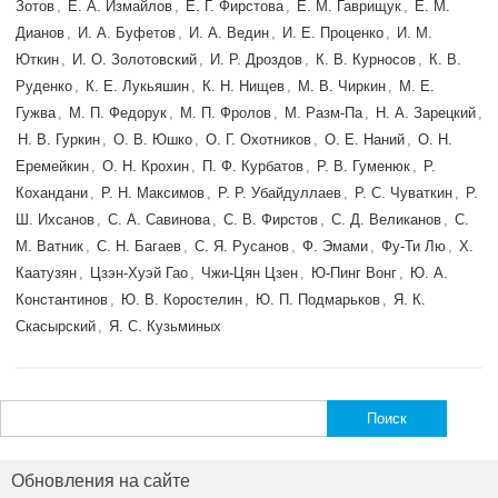
Зотов
,
Е. А. Измайлов
,
Е. Г. Фирстова
,
Е. М. Гаврищук
,
Е. М.
Дианов
,
И. А. Буфетов
,
И. А. Ведин
,
И. Е. Проценко
,
И. М.
Юткин
,
И. О. Золотовский
,
И. Р. Дроздов
,
К. В. Курносов
,
К. В.
Руденко
,
К. Е. Лукьяшин
,
К. Н. Нищев
,
М. В. Чиркин
,
М. Е.
Гужва
,
М. П. Федорук
,
М. П. Фролов
,
М. Разм-Па
,
Н. А. Зарецкий
,
Н. В. Гуркин
,
О. В. Юшко
,
О. Г. Охотников
,
О. Е. Наний
,
О. Н.
Еремейкин
,
О. Н. Крохин
,
П. Ф. Курбатов
,
Р. В. Гуменюк
,
Р.
Кохандани
,
Р. Н. Максимов
,
Р. Р. Убайдуллаев
,
Р. С. Чуваткин
,
Р.
Ш. Ихсанов
,
С. А. Савинова
,
С. В. Фирстов
,
С. Д. Великанов
,
С.
М. Ватник
,
С. Н. Багаев
,
С. Я. Русанов
,
Ф. Эмами
,
Фу-Ти Лю
,
Х.
Каатузян
,
Цзэн-Хуэй Гао
,
Чжи-Цян Цзен
,
Ю-Пинг Вонг
,
Ю. А.
Константинов
,
Ю. В. Коростелин
,
Ю. П. Подмарьков
,
Я. К.
Скасырский
,
Я. С. Кузьминых
Найти:
Обновления на сайте