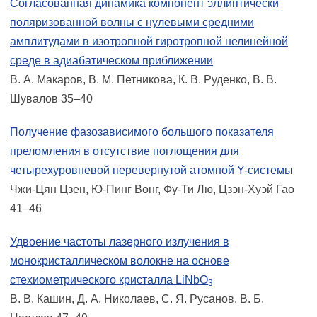
Согласованная динамика компонент эллиптически
поляризованной волны с нулевыми средними
амплитудами в изотропной гиротропной нелинейной
среде в адиабатическом приближении
В. А. Макаров, В. М. Петникова, К. В. Руденко, В. В.
Шувалов 35–40
Получение фазозависимого большого показателя
преломления в отсутствие поглощения для
четырехуровневой перевернутой атомной Y-системы
Чжи-Цян Цзен, Ю-Пинг Вонг, Фу-Ти Лю, Цзэн-Хуэй Гао
41–46
Удвоение частоты лазерного излучения в
монокристаллическом волокне на основе
стехиометрического кристалла LiNbO
3
В. В. Кашин, Д. А. Николаев, С. Я. Русанов, В. Б.