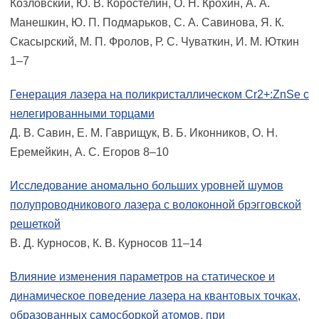
Козловский, Ю. В. Коростелин, О. Н. Крохин, А. А.
Манешкин, Ю. П. Подмарьков, С. А. Савинова, Я. К.
Скасырский, М. П. Фролов, Р. С. Чуваткин, И. М. Юткин
1–7
Генерация лазера на поликристаллическом Cr2+:ZnSe с
нелегированными торцами
Д. В. Савин, Е. М. Гаврищук, В. Б. Иконников, О. Н.
Еремейкин, А. С. Егоров 8–10
Исследование аномально больших уровней шумов
полупроводникового лазера с волоконной брэгговской
решеткой
В. Д. Курносов, К. В. Курносов 11–14
Влияние изменения параметров на статическое и
динамическое поведение лазера на квантовых точках,
образованных самосборкой атомов, при