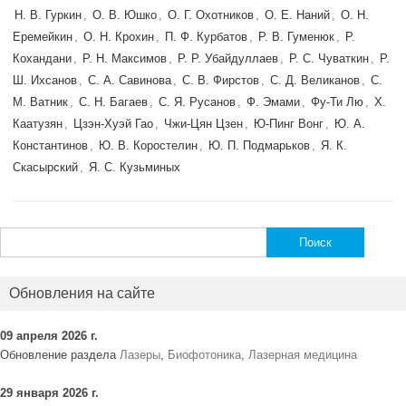
Н. В. Гуркин
,
О. В. Юшко
,
О. Г. Охотников
,
О. Е. Наний
,
О. Н.
Еремейкин
,
О. Н. Крохин
,
П. Ф. Курбатов
,
Р. В. Гуменюк
,
Р.
Кохандани
,
Р. Н. Максимов
,
Р. Р. Убайдуллаев
,
Р. С. Чуваткин
,
Р.
Ш. Ихсанов
,
С. А. Савинова
,
С. В. Фирстов
,
С. Д. Великанов
,
С.
М. Ватник
,
С. Н. Багаев
,
С. Я. Русанов
,
Ф. Эмами
,
Фу-Ти Лю
,
Х.
Каатузян
,
Цзэн-Хуэй Гао
,
Чжи-Цян Цзен
,
Ю-Пинг Вонг
,
Ю. А.
Константинов
,
Ю. В. Коростелин
,
Ю. П. Подмарьков
,
Я. К.
Скасырский
,
Я. С. Кузьминых
Найти:
Обновления на сайте
09 апреля 2026 г.
Обновление раздела
Лазеры
,
Биофотоника
,
Лазерная медицина
29 января 2026 г.