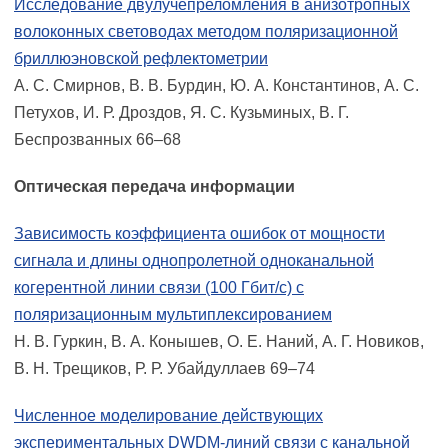
Исследование двулучепреломления в анизотропных
волоконных световодах методом поляризационной
бриллюэновской рефлектометрии
А. С. Смирнов, В. В. Бурдин, Ю. А. Константинов, А. С.
Петухов, И. Р. Дроздов, Я. С. Кузьминых, В. Г.
Беспрозванных 66–68
Оптическая передача информации
Зависимость коэффициента ошибок от мощности
сигнала и длины однопролетной одноканальной
когерентной линии связи (100 Гбит/с) с
поляризационным мультиплексированием
Н. В. Гуркин, В. А. Конышев, О. Е. Наний, А. Г. Новиков,
В. Н. Трещиков, Р. Р. Убайдуллаев 69–74
Численное моделирование действующих
экспериментальных DWDM-линий связи с канальной