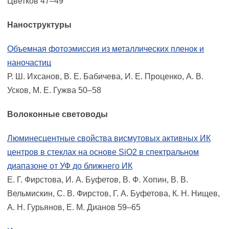
Цветков 47–49
Наноструктуры
Объемная фотоэмиссия из металлических пленок и
наночастиц
Р. Ш. Ихсанов, В. Е. Бабичева, И. Е. Проценко, А. В.
Усков, М. Е. Гужва 50–58
Волоконные световоды
Люминесцентные свойства висмутовых активных ИК
центров в стеклах на основе SiO2 в спектральном
диапазоне от УФ до ближнего ИК
Е. Г. Фирстова, И. А. Буфетов, В. Ф. Хопин, В. В.
Вельмискин, С. В. Фирстов, Г. А. Буфетова, К. Н. Нищев,
А. Н. Гурьянов, Е. М. Дианов 59–65