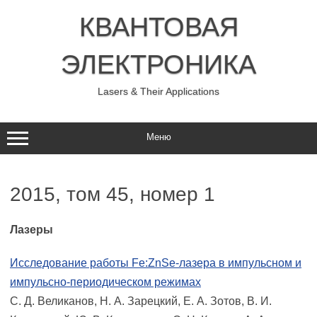
Перейти
к
КВАНТОВАЯ
содержимому
ЭЛЕКТРОНИКА
Lasers & Their Applications
Меню
2015, том 45, номер 1
Лазеры
Исследование работы Fe:ZnSe-лазера в импульсном и
импульсно-периодическом режимах
С. Д. Великанов, Н. А. Зарецкий, Е. А. Зотов, В. И.