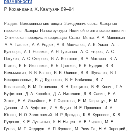
размерности
Р. Кохандани, Х. Каатузян 89–94
Раздел:
Волоконные световоды
Замедление света
Лазерные
гироскопы
Лазеры
Наноструктуры
Нелинейно-оптические явления
Оптическая передача информации
Статья
Метки:
А. А. Манешкин
,
А. А. Павлюк
,
А. А. Редюк
,
А. В. Молчанов
,
А. В. Усков
,
А. Г.
Кузнецов
,
А. Г. Новиков
,
А. Н. Гурьянов
,
А. С. Егоров
,
А. С.
Петухов
,
А. С. Смирнов
,
В. А. Конышев
,
В. А. Макаров
,
В. А.
Шитов
,
В. Б. Иконников
,
В. Б. Цветков
,
В. В. Бурдин
,
В. В.
Вельмискин
,
В. В. Кашин
,
В. В. Осипов
,
В. В. Шувалов
,
В. Г.
Беспрозванных
,
В. Д. Курносов
,
В. Е. Бабичева
,
В. И.
Козловский
,
В. М. Петникова
,
В. Н. Трещиков
,
В. Ф. Хопин
,
Г. А.
Буфетова
,
Д. А. Коробко
,
Д. А. Николаев
,
Д. В. Савин
,
Е. А.
Зотов
,
Е. А. Измайлов
,
Е. Г. Фирстова
,
Е. М. Гаврищук
,
Е. М.
Дианов
,
И. А. Буфетов
,
И. А. Ведин
,
И. Е. Проценко
,
И. М.
Юткин
,
И. О. Золотовский
,
И. Р. Дроздов
,
К. В. Курносов
,
К. В.
Руденко
,
К. Е. Лукьяшин
,
К. Н. Нищев
,
М. В. Чиркин
,
М. Е.
Гужва
,
М. П. Федорук
,
М. П. Фролов
,
М. Разм-Па
,
Н. А. Зарецкий
,