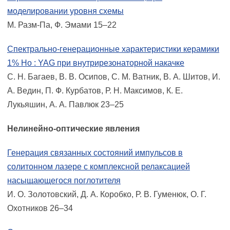
моделировании уровня схемы
М. Разм-Па, Ф. Эмами 15–22
Спектрально-генерационные характеристики керамики
1% Ho : YAG при внутрирезонаторной накачке
С. Н. Багаев, В. В. Осипов, С. М. Ватник, В. А. Шитов, И.
А. Ведин, П. Ф. Курбатов, Р. Н. Максимов, К. Е.
Лукьяшин, А. А. Павлюк 23–25
Нелинейно-оптические явления
Генерация связанных состояний импульсов в
солитонном лазере с комплексной релаксацией
насыщающегося поглотителя
И. О. Золотовский, Д. А. Коробко, Р. В. Гуменюк, О. Г.
Охотников 26–34