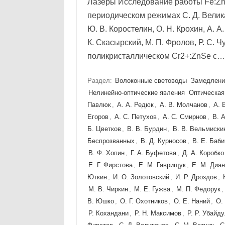
Лазеры Исследование работы Fe:Zn
периодическом режимах С. Д. Великан
Ю. В. Коростелин, О. Н. Крохин, А. 
К. Скасырский, М. П. Фролов, Р. С. 
поликристаллическом Cr2+:ZnSe с
Раздел:
Волоконные световоды
Замедлени
Нелинейно-оптические явления
Оптическая
Павлюк
,
А. А. Редюк
,
А. В. Молчанов
,
А. 
Егоров
,
А. С. Петухов
,
А. С. Смирнов
,
В. 
Б. Цветков
,
В. В. Бурдин
,
В. В. Вельмиски
Беспрозванных
,
В. Д. Курносов
,
В. Е. Баб
В. Ф. Хопин
,
Г. А. Буфетова
,
Д. А. Коробко
Е. Г. Фирстова
,
Е. М. Гаврищук
,
Е. М. Диа
Юткин
,
И. О. Золотовский
,
И. Р. Дроздов
,
М. В. Чиркин
,
М. Е. Гужва
,
М. П. Федорук
В. Юшко
,
О. Г. Охотников
,
О. Е. Наний
,
О.
Р. Кохандани
,
Р. Н. Максимов
,
Р. Р. Убайд