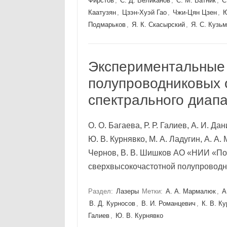
Фирстов
,
С. Д. Великанов
,
С. М. Ватник
,
С
Каатузян
,
Цзэн-Хуэй Гао
,
Чжи-Цян Цзен
,
Ю
Подмарьков
,
Я. К. Скасырский
,
Я. С. Кузь
Экспериментальные
полупроводниковых 
спектрального диапа
О. О. Багаева, Р. Р. Галиев, А. И. Да
Ю. В. Курнявко, М. А. Ладугин, А. А.
Чернов, В. В. Шишков АО «НИИ «Полю
сверхвысокочастотной полупроводни
Раздел:
Лазеры
Метки:
А. А. Мармалюк
,
А
В. Д. Курносов
,
В. И. Романцевич
,
К. В. К
Галиев
,
Ю. В. Курнявко