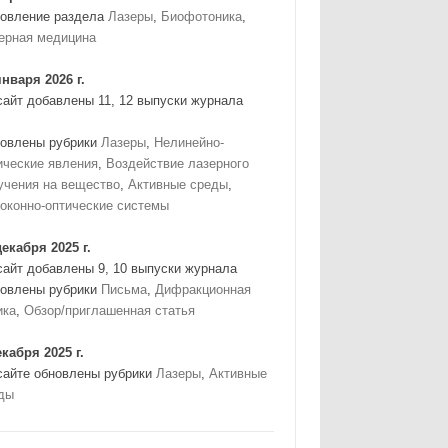
овление раздела
Лазеры
,
Биофотоника
,
ерная медицина
января 2026 г.
сайт добавлены 11, 12 выпуски журнала
овлены рубрики
Лазеры
,
Нелинейно-
ические явления
,
Воздействие лазерного
учения на вещество
,
Активные среды
,
оконно-оптические системы
декабря 2025 г.
сайт добавлены 9, 10 выпуски журнала
овлены рубрики
Письма
,
Дифракционная
ика
,
Обзор/приглашенная статья
екабря 2025 г.
сайте обновлены рубрики
Лазеры
,
Активные
ды