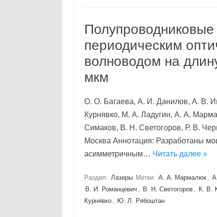
Полупроводниковые
периодическим опти
волноводом на длину
мкм
О. О. Багаева, А. И. Данилов, А. В. И
Курнявко, М. А. Ладугин, А. А. Марм
Симаков, В. Н. Светогоров, Р. В. Че
Москва Аннотация: Разработаны м
асимметричным…
Читать далее »
Раздел:
Лазеры
Метки:
А. А. Мармалюк
,
А
В. И. Романцевич
,
В. Н. Светогоров
,
К. В.
Курнявко
,
Ю. Л. Рябоштан