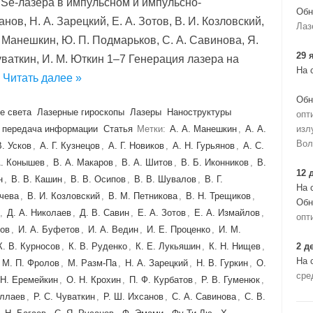
Se-лазера в импульсном и импульсно-
Обн
ов, Н. А. Зарецкий, Е. А. Зотов, В. И. Козловский,
Лаз
А. Манешкин, Ю. П. Подмарьков, С. А. Савинова, Я.
29 
Чуваткин, И. М. Юткин 1–7 Генерация лазера на
На 
…
Читать далее »
Обн
е света
Лазерные гироскопы
Лазеры
Наноструктуры
опт
 передача информации
Статья
Метки:
А. А. Манешкин
,
А. А.
изл
Вол
В. Усков
,
А. Г. Кузнецов
,
А. Г. Новиков
,
А. Н. Гурьянов
,
А. С.
А. Конышев
,
В. А. Макаров
,
В. А. Шитов
,
В. Б. Иконников
,
В.
12 
н
,
В. В. Кашин
,
В. В. Осипов
,
В. В. Шувалов
,
В. Г.
На 
ичева
,
В. И. Козловский
,
В. М. Петникова
,
В. Н. Трещиков
,
Обн
,
Д. А. Николаев
,
Д. В. Савин
,
Е. А. Зотов
,
Е. А. Измайлов
,
опт
нов
,
И. А. Буфетов
,
И. А. Ведин
,
И. Е. Проценко
,
И. М.
К. В. Курносов
,
К. В. Руденко
,
К. Е. Лукьяшин
,
К. Н. Нищев
,
2 д
На 
,
М. П. Фролов
,
М. Разм-Па
,
Н. А. Зарецкий
,
Н. В. Гуркин
,
О.
сре
 Н. Еремейкин
,
О. Н. Крохин
,
П. Ф. Курбатов
,
Р. В. Гуменюк
,
уллаев
,
Р. С. Чуваткин
,
Р. Ш. Ихсанов
,
С. А. Савинова
,
С. В.