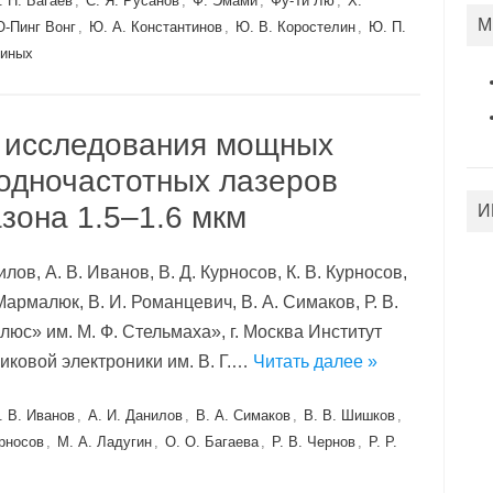
. Н. Багаев
,
С. Я. Русанов
,
Ф. Эмами
,
Фу-Ти Лю
,
Х.
М
-Пинг Вонг
,
Ю. А. Константинов
,
Ю. В. Коростелин
,
Ю. П.
миных
 исследования мощных
одночастотных лазеров
зона 1.5–1.6 мкм
И
нилов, А. В. Иванов, В. Д. Курносов, К. В. Курносов,
 Мармалюк, В. И. Романцевич, В. А. Симаков, Р. В.
с» им. М. Ф. Стельмаха», г. Москва Институт
ковой электроники им. В. Г.…
Читать далее »
. В. Иванов
,
А. И. Данилов
,
В. А. Симаков
,
В. В. Шишков
,
урносов
,
М. А. Ладугин
,
О. О. Багаева
,
Р. В. Чернов
,
Р. Р.