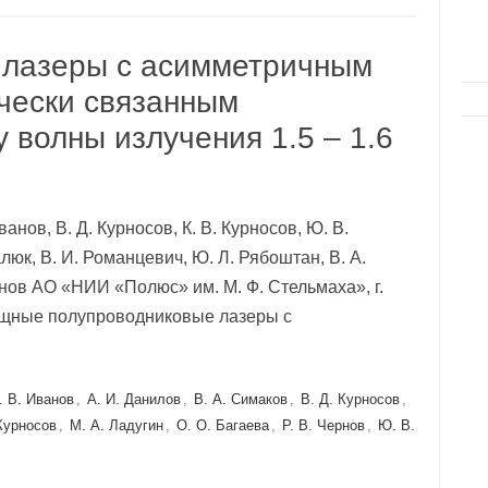
 лазеры с асимметричным
чески связанным
 волны излучения 1.5 – 1.6
ванов, В. Д. Курносов, К. В. Курносов, Ю. В.
алюк, В. И. Романцевич, Ю. Л. Рябоштан, В. А.
рнов АО «НИИ «Полюс» им. М. Ф. Стельмаха», г.
ощные полупроводниковые лазеры с
. В. Иванов
,
А. И. Данилов
,
В. А. Симаков
,
В. Д. Курносов
,
 Курносов
,
М. А. Ладугин
,
О. О. Багаева
,
Р. В. Чернов
,
Ю. В.