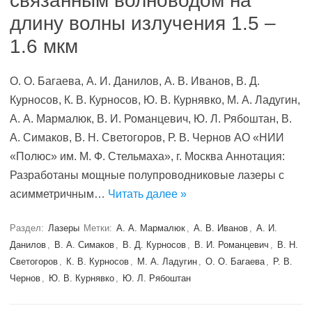
связанным волноводом на
длину волны излучения 1.5 –
1.6 мкм
О. О. Багаева, А. И. Данилов, А. В. Иванов, В. Д.
Курносов, К. В. Курносов, Ю. В. Курнявко, М. А. Ладугин,
А. А. Мармалюк, В. И. Романцевич, Ю. Л. Рябоштан, В.
А. Симаков, В. Н. Светогоров, Р. В. Чернов АО «НИИ
«Полюс» им. М. Ф. Стельмаха», г. Москва Аннотация:
Разработаны мощные полупроводниковые лазеры с
асимметричным…
Читать далее »
Раздел:
Лазеры
Метки:
А. А. Мармалюк
,
А. В. Иванов
,
А. И.
Данилов
,
В. А. Симаков
,
В. Д. Курносов
,
В. И. Романцевич
,
В. Н.
Светогоров
,
К. В. Курносов
,
М. А. Ладугин
,
О. О. Багаева
,
Р. В.
Чернов
,
Ю. В. Курнявко
,
Ю. Л. Рябоштан