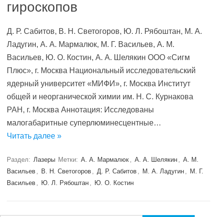
гироскопов
Д. Р. Сабитов, В. Н. Светогоров, Ю. Л. Рябоштан, М. А.
Ладугин, А. А. Мармалюк, М. Г. Васильев, А. М.
Васильев, Ю. О. Костин, А. А. Шелякин ООО «Сигм
Плюс», г. Москва Национальный исследовательский
ядерный университет «МИФИ», г. Москва Институт
общей и неорганической химии им. Н. С. Курнакова
РАН, г. Москва Аннотация: Исследованы
малогабаритные суперлюминесцентные…
Читать далее »
Раздел:
Лазеры
Метки:
А. А. Мармалюк
,
А. А. Шелякин
,
А. М.
Васильев
,
В. Н. Светогоров
,
Д. Р. Сабитов
,
М. А. Ладугин
,
М. Г.
Васильев
,
Ю. Л. Рябоштан
,
Ю. О. Костин