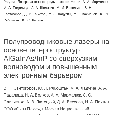
Раздел:
Лазеры активные среды лазеров
Метки:
А. А. Мармалюк
,
А. А. Падалица
,
А. А. Шелякин
,
А. М. Васильев
,
В. Н.
Светогоров
,
Д. Р. Сабитов
,
М. А. Ладугин
,
М. Г. Васильев
,
Ю. Л.
Рябоштан
,
Ю. О. Костин
Полупроводниковые лазеры на
основе гетероструктур
AlGaInAs/InP со сверхузким
волноводом и повышенным
электронным барьером
В. Н. Светогоров, Ю. Л. Рябоштан, М. А. Ладугин, А. А.
Падалица, Н. А. Волков, А. А. Мармалюк, С. О.
Слипченко, А. В. Лютецкий, Д. А. Веселов, Н. А. Пихтин
ООО «Сигм Плюс», г. Москва Национальный