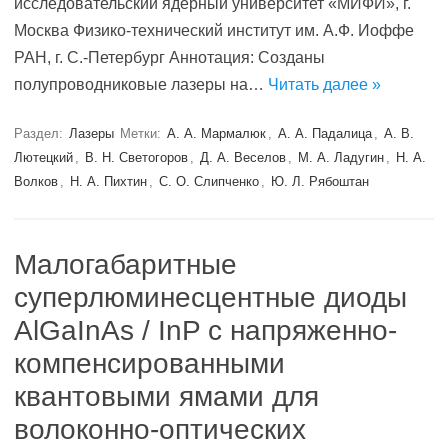
исследовательский ядерный университет «МИФИ», г.
Москва Физико-технический институт им. А.Ф. Иоффе
РАН, г. С.-Петербург Аннотация: Созданы
полупроводниковые лазеры на…
Читать далее »
Раздел:
Лазеры
Метки:
А. А. Мармалюк
,
А. А. Падалица
,
А. В.
Лютецкий
,
В. Н. Светогоров
,
Д. А. Веселов
,
М. А. Ладугин
,
Н. А.
Волков
,
Н. А. Пихтин
,
С. О. Слипченко
,
Ю. Л. Рябоштан
Малогабаритные
суперлюминесцентные диоды
AlGaInAs / InP с напряженно-
компенсированными
квантовыми ямами для
волоконно-оптических