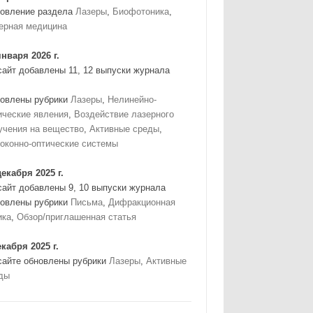
овление раздела
Лазеры
,
Биофотоника
,
ерная медицина
января 2026 г.
сайт добавлены 11, 12 выпуски журнала
овлены рубрики
Лазеры
,
Нелинейно-
ические явления
,
Воздействие лазерного
учения на вещество
,
Активные среды
,
оконно-оптические системы
декабря 2025 г.
сайт добавлены 9, 10 выпуски журнала
овлены рубрики
Письма
,
Дифракционная
ика
,
Обзор/приглашенная статья
екабря 2025 г.
сайте обновлены рубрики
Лазеры
,
Активные
ды