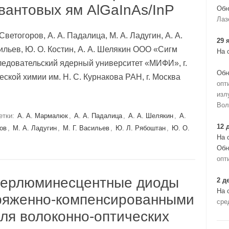
вантовых ям AlGaInAs/InP
Обн
Лаз
 Светогоров, А. А. Падалица, М. А. Ладугин, А. А.
29 
сильев, Ю. О. Костин, А. А. Шелякин ООО «Сигм
На 
ледовательский ядерный университет «МИФИ», г.
Обн
ской химии им. Н. С. Курнакова РАН, г. Москва
опт
изл
Вол
етки:
А. А. Мармалюк
,
А. А. Падалица
,
А. А. Шелякин
,
А.
12 
тов
,
М. А. Ладугин
,
М. Г. Васильев
,
Ю. Л. Рябоштан
,
Ю. О.
На 
Обн
опт
перлюминесцентные диоды
2 д
На 
апряженно-компенсированными
сре
ля волоконно-оптических