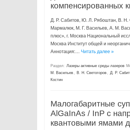
компенсированных к
Д. Р. Сабитов, Ю. Л. Рябоштан, В. Н.
Мармалюк, М. Г. Васильев, А. М. Ва
плюс», г. Москва Национальный исс
Москва Институт общей и неорганиче
Аннотация:…
Читать далее »
Раздел:
Лазеры активные среды лазеров
М
М. Васильев
,
В. Н. Светогоров
,
Д. Р. Саби
Костин
Малогабаритные су
AlGaInAs / InP с н
квантовыми ямами д