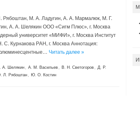
М
Л. Рябоштан, М. А. Ладугин, А. А. Мармалюк, М. Г.
стин, А. А. Шелякин ООО «Сигм Плюс», г. Москва
дерный университет «МИФИ», г. Москва Институт
. С. Курнакова РАН, г. Москва Аннотация:
перлюминесцентные…
Читать далее »
И
. А. Шелякин
,
А. М. Васильев
,
В. Н. Светогоров
,
Д. Р.
. Л. Рябоштан
,
Ю. О. Костин