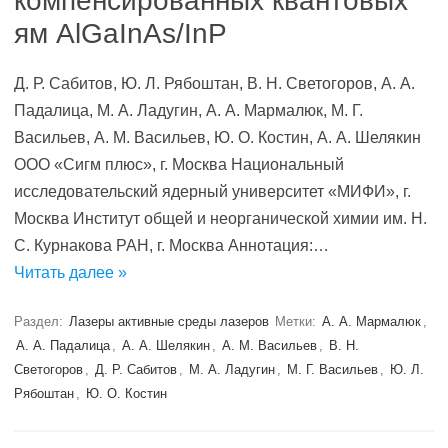
компенсированных квантовых
ям AlGaInAs/InP
Д. Р. Сабитов, Ю. Л. Рябоштан, В. Н. Светогоров, А. А.
Падалица, М. А. Ладугин, А. А. Мармалюк, М. Г.
Васильев, А. М. Васильев, Ю. О. Костин, А. А. Шелякин
ООО «Сигм плюс», г. Москва Национальный
исследовательский ядерный университет «МИФИ», г.
Москва Институт общей и неорганической химии им. Н.
С. Курнакова РАН, г. Москва Аннотация:…
Читать далее »
Раздел:
Лазеры активные среды лазеров
Метки:
А. А. Мармалюк
,
А. А. Падалица
,
А. А. Шелякин
,
А. М. Васильев
,
В. Н.
Светогоров
,
Д. Р. Сабитов
,
М. А. Ладугин
,
М. Г. Васильев
,
Ю. Л.
Рябоштан
,
Ю. О. Костин