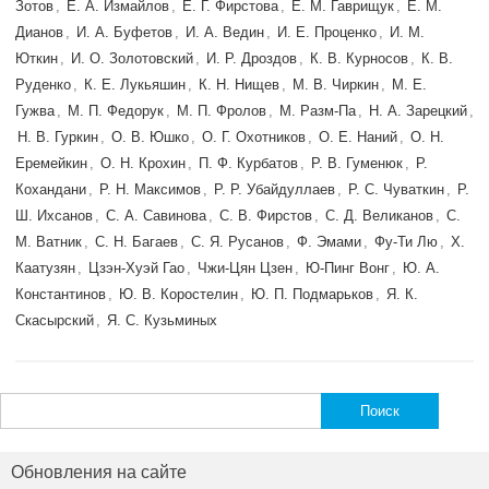
Зотов
,
Е. А. Измайлов
,
Е. Г. Фирстова
,
Е. М. Гаврищук
,
Е. М.
Дианов
,
И. А. Буфетов
,
И. А. Ведин
,
И. Е. Проценко
,
И. М.
Юткин
,
И. О. Золотовский
,
И. Р. Дроздов
,
К. В. Курносов
,
К. В.
Руденко
,
К. Е. Лукьяшин
,
К. Н. Нищев
,
М. В. Чиркин
,
М. Е.
Гужва
,
М. П. Федорук
,
М. П. Фролов
,
М. Разм-Па
,
Н. А. Зарецкий
,
Н. В. Гуркин
,
О. В. Юшко
,
О. Г. Охотников
,
О. Е. Наний
,
О. Н.
Еремейкин
,
О. Н. Крохин
,
П. Ф. Курбатов
,
Р. В. Гуменюк
,
Р.
Кохандани
,
Р. Н. Максимов
,
Р. Р. Убайдуллаев
,
Р. С. Чуваткин
,
Р.
Ш. Ихсанов
,
С. А. Савинова
,
С. В. Фирстов
,
С. Д. Великанов
,
С.
М. Ватник
,
С. Н. Багаев
,
С. Я. Русанов
,
Ф. Эмами
,
Фу-Ти Лю
,
Х.
Каатузян
,
Цзэн-Хуэй Гао
,
Чжи-Цян Цзен
,
Ю-Пинг Вонг
,
Ю. А.
Константинов
,
Ю. В. Коростелин
,
Ю. П. Подмарьков
,
Я. К.
Скасырский
,
Я. С. Кузьминых
Найти:
Обновления на сайте