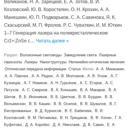
Великанов, Н. А. Зарецкий, Е. А. Зотов, В. И.
Козловский, Ю. В. Коростелин, О. Н. Крохин, А. А.
Манешкин, Ю. П. Подмарьков, С. А. Савинова, Я. К.
Скасырский, М. П. Фролов, Р. С. Чуваткин, И. М. Юткин
1–7 Генерация лазера на поликристаллическом
Cr2+:ZnSe с…
Читать далее »
Раздел:
Волоконные световоды
Замедление света
Лазерные
гироскопы
Лазеры
Наноструктуры
Нелинейно-оптические явления
Оптическая передача информации
Статья
Метки:
А. А. Манешкин
,
А. А. Павлюк
,
А. А. Редюк
,
А. В. Молчанов
,
А. В. Усков
,
А. Г.
Кузнецов
,
А. Г. Новиков
,
А. Н. Гурьянов
,
А. С. Егоров
,
А. С.
Петухов
,
А. С. Смирнов
,
В. А. Конышев
,
В. А. Макаров
,
В. А.
Шитов
,
В. Б. Иконников
,
В. Б. Цветков
,
В. В. Бурдин
,
В. В.
Вельмискин
,
В. В. Кашин
,
В. В. Осипов
,
В. В. Шувалов
,
В. Г.
Беспрозванных
,
В. Д. Курносов
,
В. Е. Бабичева
,
В. И.
Козловский
,
В. М. Петникова
,
В. Н. Трещиков
,
В. Ф. Хопин
,
Г. А.
Буфетова
,
Д. А. Коробко
,
Д. А. Николаев
,
Д. В. Савин
,
Е. А.