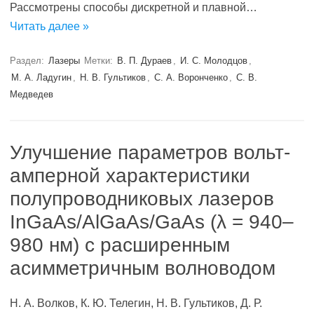
Рассмотрены способы дискретной и плавной…
Читать далее »
Раздел:
Лазеры
Метки:
В. П. Дураев
,
И. С. Молодцов
,
М. А. Ладугин
,
Н. В. Гультиков
,
С. А. Воронченко
,
С. В.
Медведев
Улучшение параметров вольт-
амперной характеристики
полупроводниковых лазеров
InGaAs/AlGaAs/GaAs (λ = 940–
980 нм) с расширенным
асимметричным волноводом
Н. А. Волков, К. Ю. Телегин, Н. В. Гультиков, Д. Р.