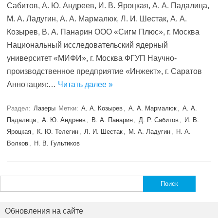
Сабитов, А. Ю. Андреев, И. В. Яроцкая, А. А. Падалица,
М. А. Ладугин, А. А. Мармалюк, Л. И. Шестак, А. А.
Козырев, В. А. Панарин ООО «Сигм Плюс», г. Москва
Национальный исследовательский ядерный
университет «МИФИ», г. Москва ФГУП Научно-
производственное предприятие «Инжект», г. Саратов
Аннотация:…
Читать далее »
Раздел:
Лазеры
Метки:
А. А. Козырев
,
А. А. Мармалюк
,
А. А.
Падалица
,
А. Ю. Андреев
,
В. А. Панарин
,
Д. Р. Сабитов
,
И. В.
Яроцкая
,
К. Ю. Телегин
,
Л. И. Шестак
,
М. А. Ладугин
,
Н. А.
Волков
,
Н. В. Гультиков
Найти:
Обновления на сайте