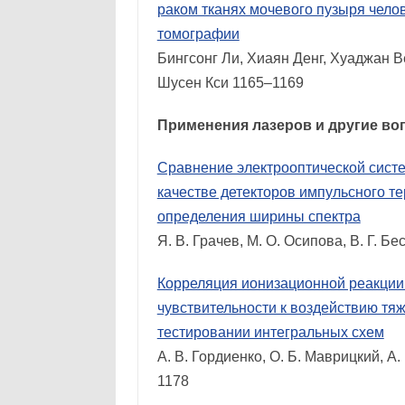
раком тканях мочевого пузыря челов
томографии
Бингсонг Ли, Хиаян Денг, Хуаджан Ве
Шусен Кси 1165–1169
Применения лазеров и другие во
Сравнение электрооптической сист
качестве детекторов импульсного т
определения ширины спектра
Я. В. Грачев, М. О. Осипова, В. Г. Б
Корреляция ионизационной реакции 
чувствительности к воздействию тя
тестировании интегральных схем
А. В. Гордиенко, О. Б. Маврицкий, А.
1178