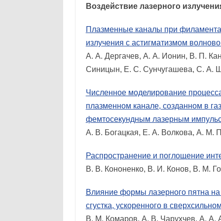
Воздействие лазерного излучени
Плазменные каналы при филаментац
излучения с астигматизмом волново
А. А. Дергачев, А. А. Ионин, В. П. Ка
Синицын, Е. С. Сунчугашева, С. А. 
Численное моделирование процесса
плазменном канале, созданном в га
фемтосекундным лазерным импуль
А. В. Богацкая, Е. А. Волкова, А. М
Распространение и поглощение инт
В. В. Кононенко, В. И. Конов, В. М. 
Влияние формы лазерного пятна на
сгустка, ускоренного в сверхсильно
В. М. Комаров, А. В. Чарухчев, А. А