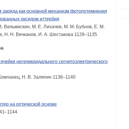
м заряда как основной механизм фотопотемнения
рованных оксидом иттербия
В. Вельмискин, М. Е. Лихачев, М. М. Бубнов, Е. М.
ов, Н. Н. Вечканов, И. А. Шестакова 1129–1135
ва
чейки негеликоидального сегнетоэлектрического
. Компанец, Н. В. Заляпин 1136–1140
ер на оптической основе
141–1144