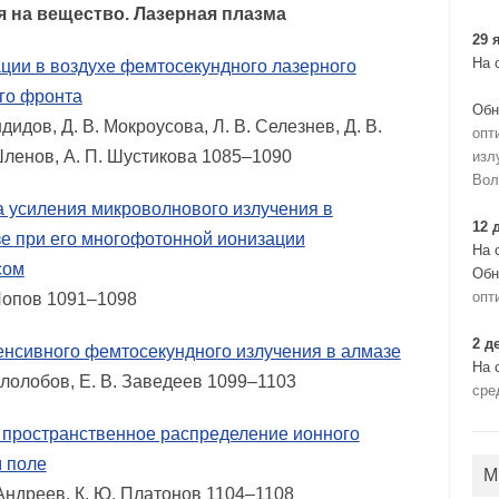
я на вещество. Лазерная плазма
29 
На 
ии в воздухе фемтосекундного лазерного
го фронта
Обн
ндидов, Д. В. Мокроусова, Л. В. Селезнев, Д. В.
опт
Шленов, А. П. Шустикова 1085–1090
изл
Вол
 усиления микроволнового излучения в
12 
зе при его многофотонной ионизации
На 
сом
Обн
опт
. Попов 1091–1098
2 д
енсивного фемтосекундного излучения в алмазе
На 
Гололобов, Е. В. Заведеев 1099–1103
сре
 пространственное распределение ионного
м поле
М
. Андреев, К. Ю. Платонов 1104–1108