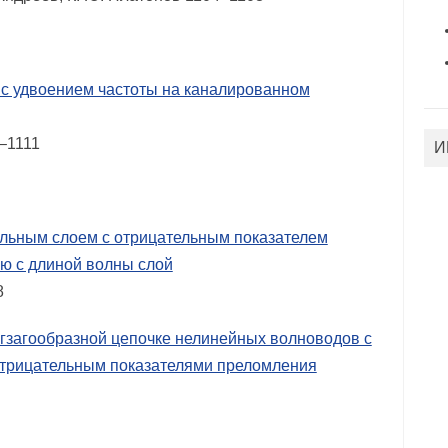
с удвоением частоты на каналированном
9–1111
И
альным слоем с отрицательным показателем
ию с длиной волны слой
8
гзагообразной цепочке нелинейных волноводов с
трицательным показателями преломления