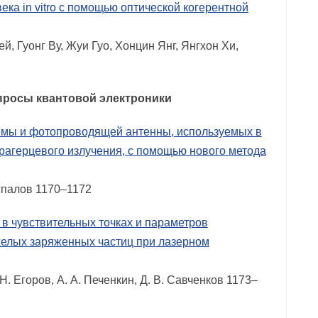
ека in vitro с помощью оптической когерентной
й, Гуонг Ву, Жуи Гуо, Хонцин Янг, Янгхон Хи,
просы квантовой электроники
емы и фотопроводящей антенны, используемых в
ерагерцевого излучения, с помощью нового метода
еспалов 1170–1172
в чувствительных точках и параметров
желых заряженных частиц при лазерном
 Н. Егоров, А. А. Печенкин, Д. В. Савченков 1173–