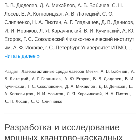
В. В. Дюделев, Д. А. Михайлов, А. В. Бабичев, С. Н.
Лосев, Е. А. Когновицкая, А. В. Лютецкий, С. О.
Слипченко, Н. А. Пихтин, А. Г. Гладышев, Д. В. Денисов,
И. И. Новиков, Л. Я. Карачинский, В. И. Кучинский, А. Ю.
Егоров, Г. С. Соколовский Физико-технический институт
им. А. Ф. Иоффе, г. С.-Петербург Университет ИТМО,…
Читать далее »
Раздел:
Лазеры активные среды лазеров
Метки:
А. В. Бабичев
,
А.
В. Лютецкий
,
А. Г. Гладышев
,
А. Ю. Егоров
,
В. В. Дюделев
,
В. И.
Кучинский
,
Г. С. Соколовский
,
Д. А. Михайлов
,
Д. В. Денисов
,
Е.
А. Когновицкая
,
И. И. Новиков
,
Л. Я. Карачинский
,
Н. А. Пихтин
,
С. Н. Лосев
,
С. О. Слипченко
Разработка и исследование
мощных квантово-каскадных