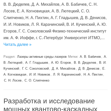
В. В. Дюделев, Д. А. Михайлов, А. В. Бабичев, С. Н.
Лосев, Е. А. Когновицкая, А. В. Лютецкий, С. О.
Слипченко, Н. А. Пихтин, А. Г. Гладышев, Д. В. Денисов,
И. И. Новиков, Л. Я. Карачинский, В. И. Кучинский, А. Ю.
Егоров, Г. С. Соколовский Физико-технический институт
им. А. Ф. Иоффе, г. С.-Петербург Университет ИТМО,…
Читать далее »
Раздел:
Лазеры активные среды лазеров
Метки:
А. В. Бабичев
,
А.
В. Лютецкий
,
А. Г. Гладышев
,
А. Ю. Егоров
,
В. В. Дюделев
,
В. И.
Кучинский
,
Г. С. Соколовский
,
Д. А. Михайлов
,
Д. В. Денисов
,
Е.
А. Когновицкая
,
И. И. Новиков
,
Л. Я. Карачинский
,
Н. А. Пихтин
,
С. Н. Лосев
,
С. О. Слипченко
Разработка и исследование
мощных квантово-каскадных